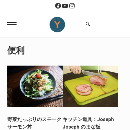
Skip to main content
Skip to header right navigation
Skip to site footer
Facebook
YouTube
Instagram
🔍
Menu
Search...
Yoko Design Kitchen
旅とアートから生まれたボストンのキッチン
便利
野菜たっぷりのスモーク
キッチン道具：Joseph
サーモン丼
Joseph のまな板