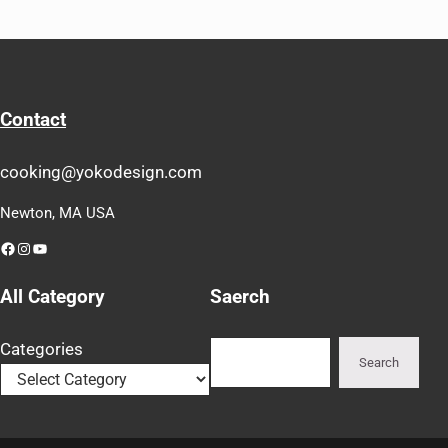
Contact
cooking@yokodesign.com
Newton, MA USA
Facebook
Instagram
YouTube
All Category
Saerch
Search
Categories
Search