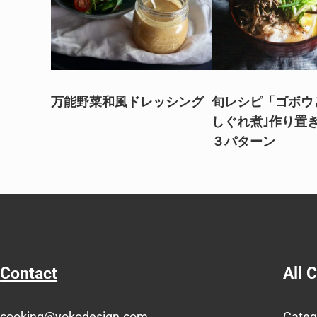
万能野菜和風ドレッシング
旬レシピ「ゴボウ
しぐれ煮｣作り置
３パターン
Contact
All 
cooking@yokodesign.com
Categ