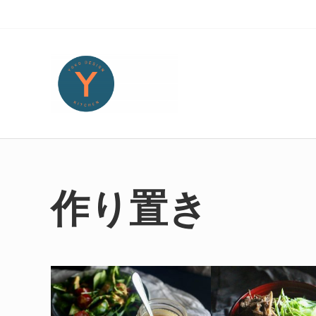
Skip to main content
Skip to header right navigation
Skip to site footer
Yoko Design Kitchen
旅とアートから生まれたボストンのキッチンより・・・
作り置き