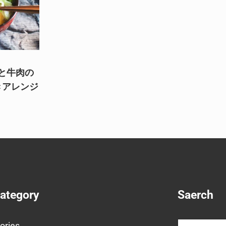
と牛肉の
きアレンジ
Category
Saerch
Search
ories