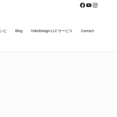
Facebook
YouTube
Instagra
シピ
Blog
YokoDesign LLC サービス
Contact