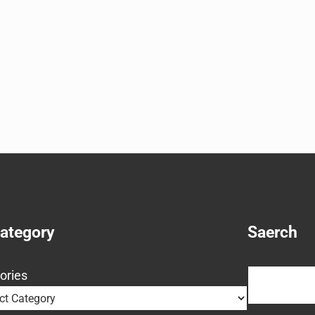
Category
Saerch
Search
ories