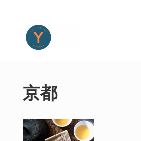
Skip to main content
Skip to header right navigation
Skip to site footer
Yoko Design Kitchen
旅とアートから生まれたボストンのキッチンより・・・
京都