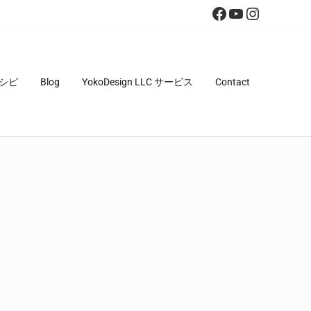
Facebook
YouTube
Instagra
シピ
Blog
YokoDesign LLC サービス
Contact