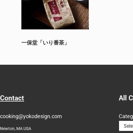
一保堂「いり番茶」
Contact
All 
cooking@yokodesign.com
Categ
Newton, MA USA