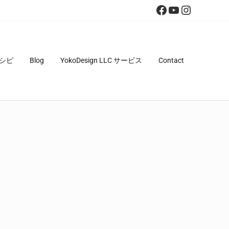
Facebook
YouTube
Instagra
シピ
Blog
YokoDesign LLC サービス
Contact