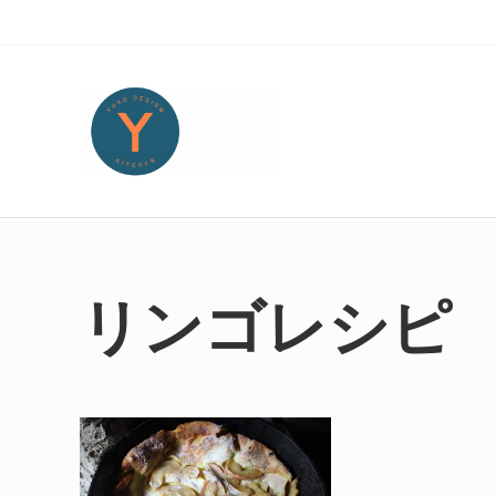
Skip to main content
Skip to header right navigation
Skip to site footer
Yoko Design Kitchen
旅とアートから生まれたボストンのキッチンより・・・
リンゴレシピ