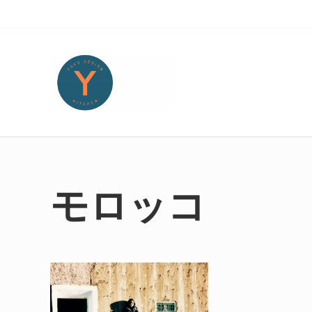
Skip to main content
Skip to header right navigation
Skip to site footer
Yoko Design Kitchen
旅とアートから生まれたボストンのキッチンより・・・
モロッコ