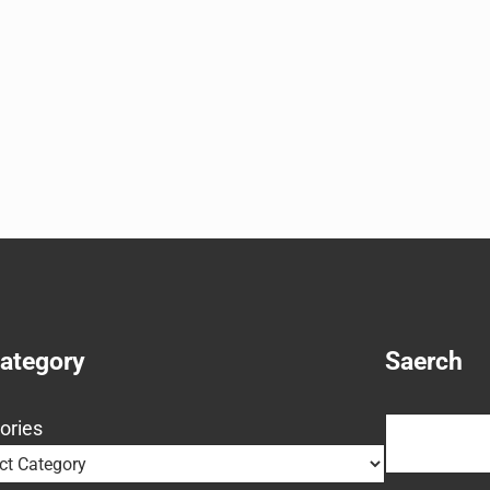
Category
Saerch
Search
ories