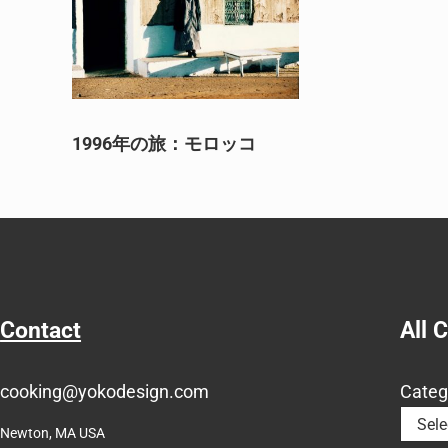
1996年の旅：モロッコ
Contact
All 
cooking@yokodesign.com
Categ
Newton, MA USA