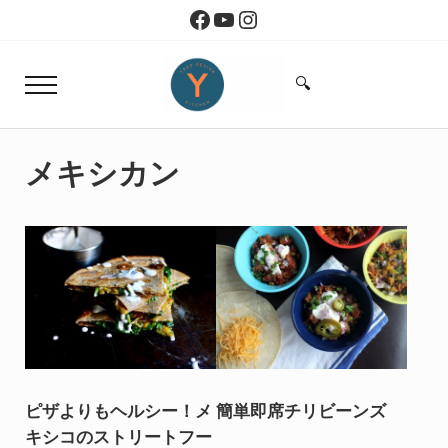
Skip to main content
Skip to header right navigation
Skip to site footer
Facebook
YouTube
Instagram
🔍
Menu
Search...
Yoko Design Kitchen
旅とアートから生まれたボストンのキッチン
メキシカン
ピザよりもヘルシー！メ
簡単即席チリビーンズ
キシコのストリートフー