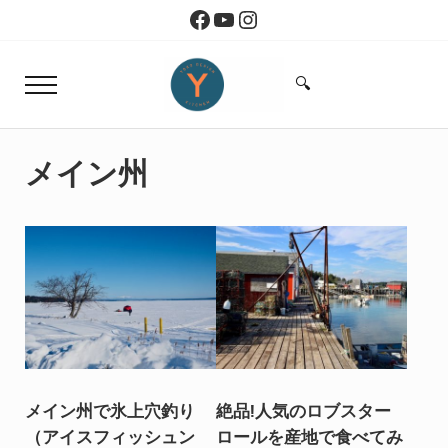
Skip to main content
Skip to header right navigation
Skip to site footer
Facebook
YouTube
Instagram
🔍
Menu
Search...
Yoko Design Kitchen
旅とアートから生まれたボストンのキッチン
メイン州
メイン州で氷上穴釣り
絶品!人気のロブスター
（アイスフィッシュン
ロールを産地で食べてみ