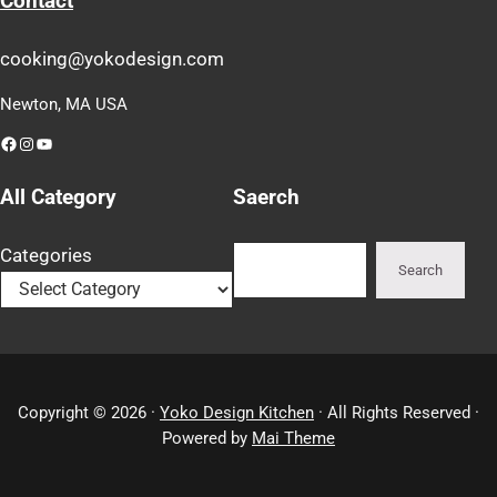
Contact
cooking@yokodesign.com
Newton, MA USA
Facebook
Instagram
YouTube
All Category
Saerch
Search
Categories
Search
Copyright © 2026 ·
Yoko Design Kitchen
· All Rights Reserved ·
Powered by
Mai Theme