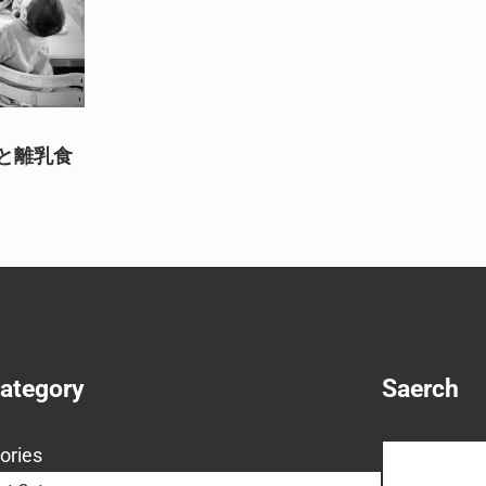
と離乳食
Category
Saerch
Search
ories