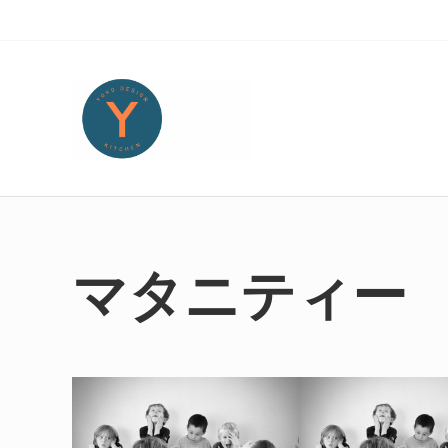
Skip to main content
Skip to header right navigation
Skip to site footer
Yoko Design Kitchen
旅とアートから生まれたボストンのキッチンより・・・
マタニティー