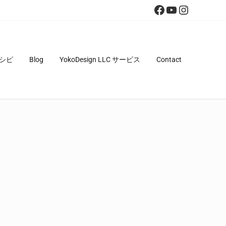
Facebook
YouTube
Instagra
シピ
Blog
YokoDesign LLC サービス
Contact