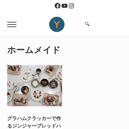
Skip to main content
Skip to header right navigation
Skip to site footer
Facebook
YouTube
Instagram
🔍
Menu
Search...
Yoko Design Kitchen
旅とアートから生まれたボストンのキッチン
ホームメイド
グラハムクラッカーで作
るジンジャーブレッドハ