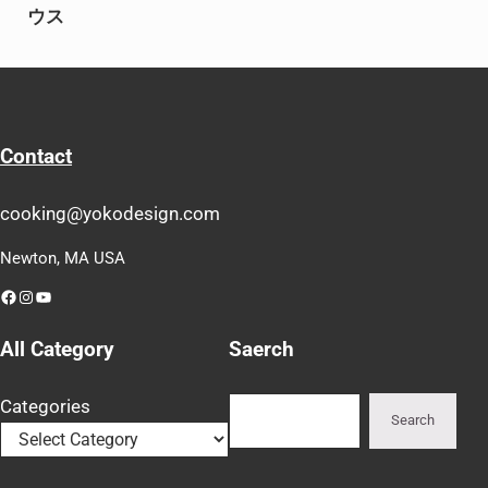
ウス
Contact
cooking@yokodesign.com
Newton, MA USA
Facebook
Instagram
YouTube
All Category
Saerch
Search
Categories
Search