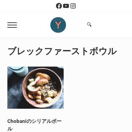
Skip to main content
Skip to header right navigation
Skip to site footer
Facebook
YouTube
Instagram
🔍
Menu
Search...
Yoko Design Kitchen
旅とアートから生まれたボストンのキッチン
ブレックファーストボウル
Chobaniのシリアルボー
ル