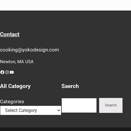
Contact
cooking@yokodesign.com
Newton, MA USA
Facebook
Instagram
YouTube
All Category
Saerch
Search
Categories
Search