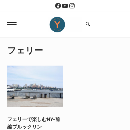
Skip to main content
Skip to header right navigation
Skip to site footer
Facebook
YouTube
Instagram
🔍
Menu
Search...
Yoko Design Kitchen
旅とアートから生まれたボストンのキッチン
フェリー
フェリーで楽しむNY-前
編ブルックリン