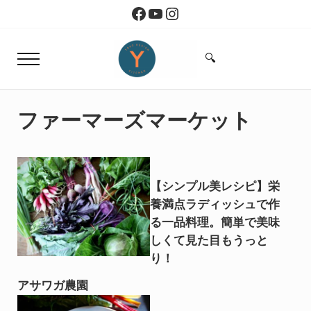
Skip to main content
Skip to header right navigation
Skip to site footer
Facebook
YouTube
Instagram
🔍
Menu
Search...
Yoko Design Kitchen
旅とアートから生まれたボストンのキッチン
ファーマーズマーケット
【シンプル美レシピ】栄
養満点ラディッシュで作
る一品料理。簡単で美味
しくて見た目もうっと
り！
アサワガ農園