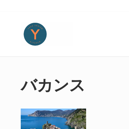
Skip to main content
Skip to header right navigation
Skip to site footer
Yoko Design Kitchen
旅とアートから生まれたボストンのキッチンより・・・
バカンス