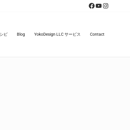
Facebook
YouTube
Instagra
シピ
Blog
YokoDesign LLC サービス
Contact