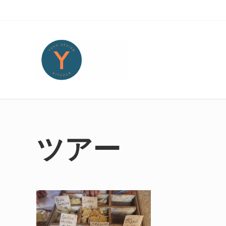
Skip to main content
Skip to header right navigation
Skip to site footer
Yoko Design Kitchen
旅とアートから生まれたボストンのキッチンより・・・
ツアー