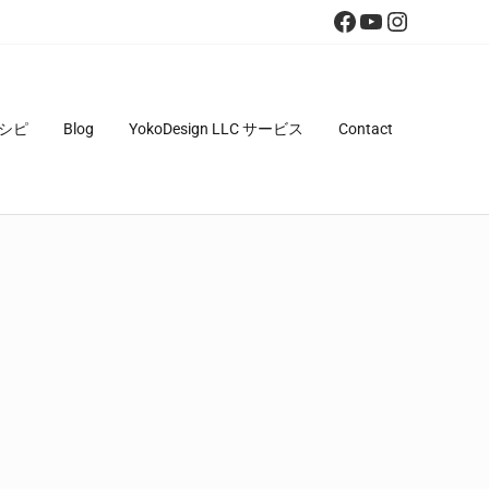
Facebook
YouTube
Instagra
シピ
Blog
YokoDesign LLC サービス
Contact