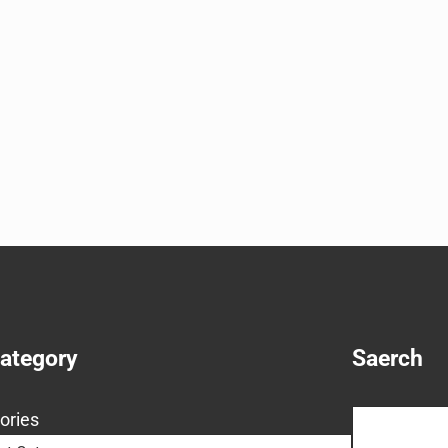
Category
Saerch
Search
ories