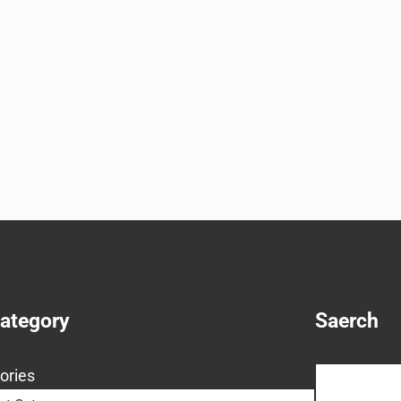
Category
Saerch
Search
ories