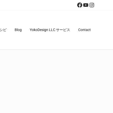
Facebook
YouTube
Instagra
シピ
Blog
YokoDesign LLC サービス
Contact