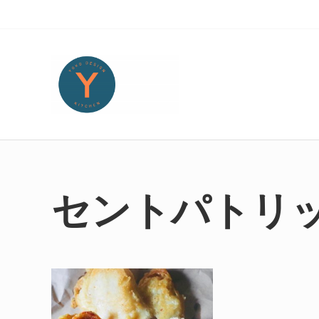
Skip to main content
Skip to header right navigation
Skip to site footer
Yoko Design Kitchen
旅とアートから生まれたボストンのキッチンより・・・
セントパトリ