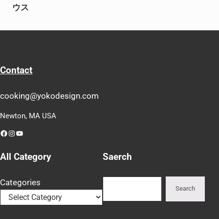
ウス
Contact
cooking@yokodesign.com
Newton, MA USA
Facebook
Instagram
YouTube
All Category
Saerch
Search
Categories
Search