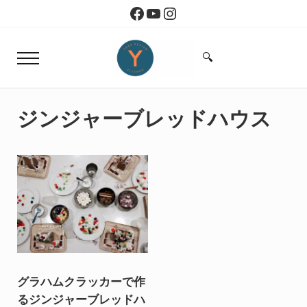
Skip to main content
Skip to header right navigation
Skip to site footer
Facebook
YouTube
Instagram
🔍
Menu
Search...
Yoko Design Kitchen
旅とアートから生まれたボストンのキッチン
ジンジャーブレッドハウス
グラハムクラッカーで作
るジンジャーブレッドハ