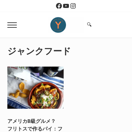
Skip to main content
Skip to header right navigation
Skip to site footer
Facebook
YouTube
Instagram
🔍
Menu
Search...
Yoko Design Kitchen
旅とアートから生まれたボストンのキッチン
ジャンクフード
アメリカB級グルメ？
フリトスで作るパイ：フ