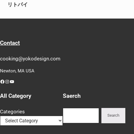
リトパイ
Contact
cooking@yokodesign.com
Newton, MA USA
Facebook
Instagram
YouTube
All Category
Saerch
Search
Categories
Search