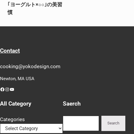
｢ヨーグルト×○○｣の美習
慣
Contact
cooking@yokodesign.com
Newton, MA USA
Facebook
Instagram
YouTube
All Category
Saerch
Search
Categories
Search