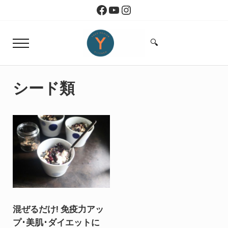
Skip to main content
Skip to header right navigation
Skip to site footer
Facebook
YouTube
Instagram
🔍
Menu
Search...
Yoko Design Kitchen
旅とアートから生まれたボストンのキッチン
シード類
混ぜるだけ! 免疫力アッ
プ･美肌･ダイエットに