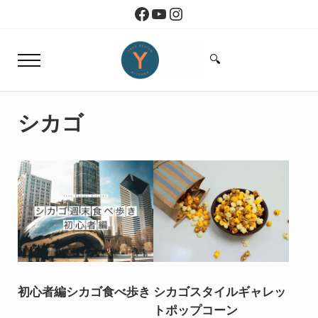
Skip to main content
Skip to header right navigation
Skip to site footer
Facebook
YouTube
Instagram
🔍
Menu
Search...
Yoko Design Kitchen
旅とアートから生まれたボストンのキッチン
シカゴ
初心者編シカゴ食べ歩き
シカゴスタイルギャレッ
トポップコーン