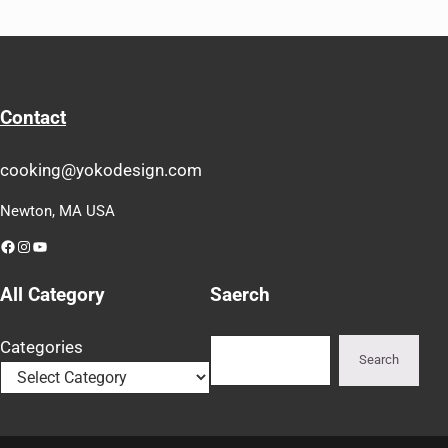
Contact
cooking@yokodesign.com
Newton, MA USA
Facebook
Instagram
YouTube
All Category
Saerch
Search
Categories
Search