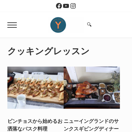
Skip to main content
Skip to header right navigation
Skip to site footer
Facebook
YouTube
Instagram
🔍
Menu
Search...
Yoko Design Kitchen
旅とアートから生まれたボストンのキッチン
クッキングレッスン
ピンチョスから始めるお
ニューイングランドのサ
洒落なバスク料理
ンクスギビングディナー