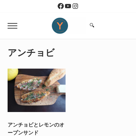
Skip to main content
Skip to header right navigation
Skip to site footer
Facebook
YouTube
Instagram
🔍
Menu
Search...
Yoko Design Kitchen
旅とアートから生まれたボストンのキッチン
アンチョビ
アンチョビとレモンのオ
ープンサンド