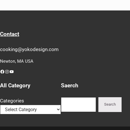
Contact
cooking@yokodesign.com
Newton, MA USA
Facebook
Instagram
YouTube
All Category
Saerch
Search
Categories
Search