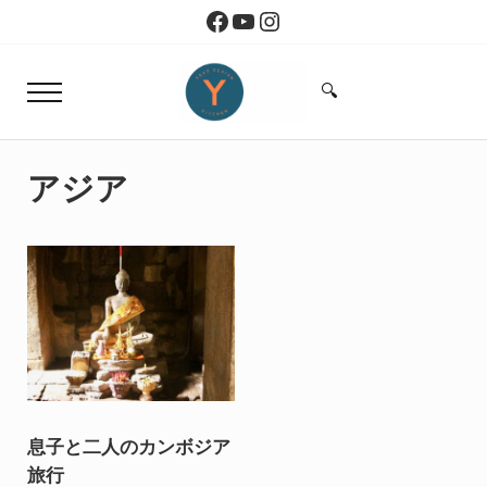
Skip to main content
Skip to header right navigation
Skip to site footer
Facebook
YouTube
Instagram
🔍
Menu
Search...
Yoko Design Kitchen
旅とアートから生まれたボストンのキッチン
アジア
息子と二人のカンボジア
旅行