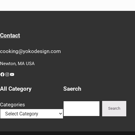
Contact
cooking@yokodesign.com
Newton, MA USA
Facebook
Instagram
YouTube
All Category
Saerch
Search
Categories
Search