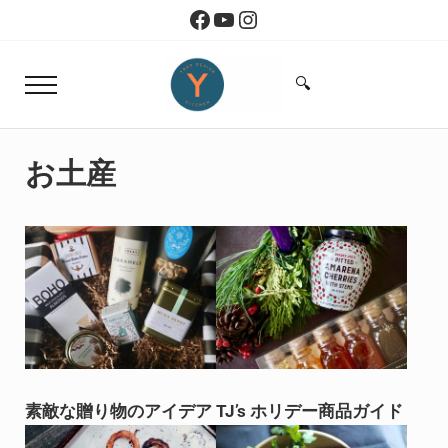
Skip to main content
Skip to header right navigation
Skip to site footer
Facebook
YouTube
Instagram
🔍
Menu
Search...
Yoko Design Kitchen
旅とアートから生まれたボストンのキッチン
お土産
素敵な贈り物のアイデア
TJ’s ホリデー商品ガイド