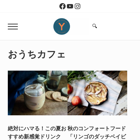
Skip to main content
Skip to header right navigation
Skip to site footer
Facebook
YouTube
Instagram
🔍
Menu
Search...
Yoko Design Kitchen
旅とアートから生まれたボストンのキッチン
おうちカフェ
絶対にハマる！この夏お
秋のコンフォートフード
すすめ新感覚ドリンク
「リンゴのダッチベイビ