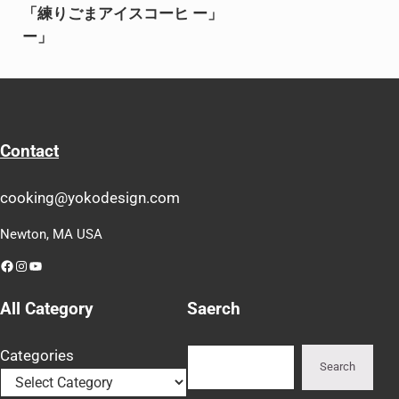
「練りごまアイスコーヒ
ー」
ー」
Contact
cooking@yokodesign.com
Newton, MA USA
Facebook
Instagram
YouTube
All Category
Saerch
Search
Categories
Search