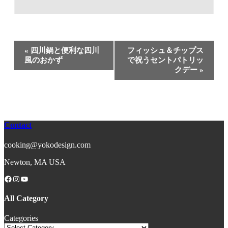
Event
«
四川鍋と便利な四川
フィッシュ＆チップス
Navigation
風のおかず
で祝うセントパトリッ
クデー
»
Contact
cooking@yokodesign.com
Newton, MA USA
Facebook
Instagram
YouTube
All Category
Categories