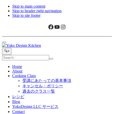
Skip to main content
Skip to header right navigation
Skip to site footer
Facebook
YouTube
Instagram
Menu
Yoko
旅
Search...
🔍
×
Design
と
Search
Kitchen
ア
Submit
site
search
ー
Home
About
ト
Cooking Class
か
受講にあたっての基本事項
ら
キャンセル・ポリシー
生
過去のクラス一覧
ま
レシピ
れ
Blog
た
YokoDesign LLC サービス
ボ
Contact