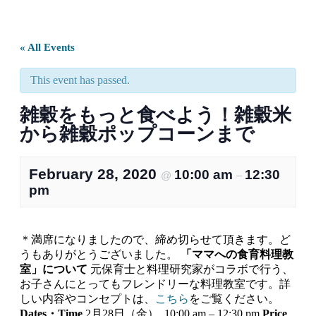
ス
ト
ン
の
« All Events
キ
ッ
This event has passed.
チ
ン
雑穀をもっと食べよう！雑穀米
よ
から雑穀ポップコーンまで
り・・・
February 28, 2020
10:00 am
12:30
@
–
pm
＊満席になりましたので、締め切らせて頂きます。ど
うもありがとうございました。
「ママへの食育料理教
室」について
元保育士と料理研究家がコラボで行う、
お子さんにとってもフレンドリーな料理教室です。詳
しい内容やコンセプトは、
こちら
をご覧ください。
Dates・Time
2月28日（金） 10:00 am – 12:30 pm
Price