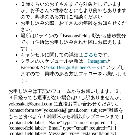
２歳くらいのお子さんまでを対象としています
が、お子さんの性格などにもより例外もあります
ので、興味のある方はご相談ください。
お申し込みの際、お子さんの年齢をお知らせくだ
さい。
場所はDラインの「Beaconsfield」駅から徒歩数分
です（住所はお申し込みされた際にお伝えしま
す）。
キャンセルに関しての詳細は
こちら
です。
クラスのスケジュール更新は、
Instagram
と
Facebook の
Yoko Design Kitchenページ
にアップし
ますので、興味のある方はフォローをお願いしま
す。
お申し込みは下記のフォームからお願いします。２、
３日経っても返事がない場合は申し訳ありませんが、
yokosakai@gmail.com に直接お問い合わせください。
[contact-form to=”yokosakai@gmail.com” subject=”雑穀を
もっと食べよう！雑穀米から雑穀ポップコーンまで”]
[contact-field label=”Name” type=”name” required=”1″]
[contact-field label=”Email” type=”email” required=”1″]
[contact-field label=”Message” type=”textarea”][/contact-