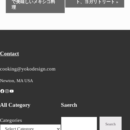
で美味しいメキシコ料
ト、ヨガリトリート
»
Navigation
理
Contact
cooking@yokodesign.com
Newton, MA USA
Facebook
Instagram
YouTube
All Category
Saerch
Search
Categories
Search