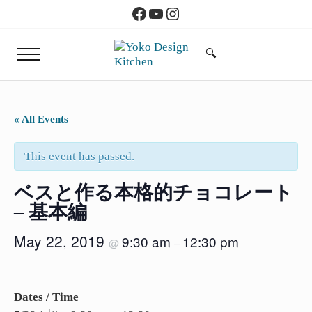
Skip to main content
Skip to header right navigation
Skip to site footer
Facebook
YouTube
Instagram
🔍
Menu
Search...
Yoko Design Kitchen
旅とアートから生まれたボストンのキッチン
« All Events
This event has passed.
ベスと作る本格的チョコレート
– 基本編
May 22, 2019
9:30 am
12:30 pm
@
–
Dates / Time