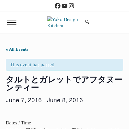
Skip to main content
Skip to header right navigation
Skip to site footer
Facebook
YouTube
Instagram
🔍
Menu
Search...
Yoko Design Kitchen
旅とアートから生まれたボストンのキッチン
« All Events
This event has passed.
タルトとガレットでアフタヌー
ンティー
June 7, 2016
June 8, 2016
–
Dates / Time