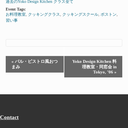
過去のYoko Design Kitchen クラス全て
Event Tags:
お料理教室
,
クッキングクラス
,
クッキングスクール
,
ボストン
,
習い事
Event
«
バル・ビストロ風おつ
Yoko Design Kitchen 料
まみ
理教室・同窓会 in
Navigation
Tokyo, ’06
»
Contact