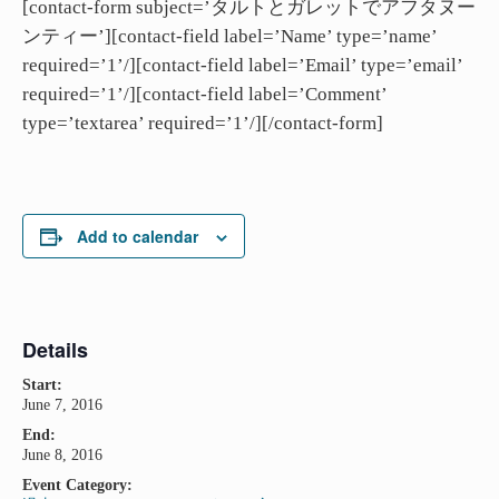
[contact-form subject=’タルトとガレットでアフタヌー
ンティー’][contact-field label=’Name’ type=’name’
required=’1’/][contact-field label=’Email’ type=’email’
required=’1’/][contact-field label=’Comment’
type=’textarea’ required=’1’/][/contact-form]
Add to calendar
Details
Start:
June 7, 2016
End:
June 8, 2016
Event Category: