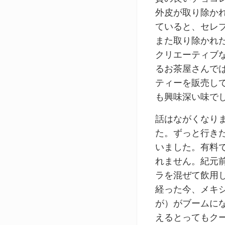
外皮が取り除か
ていると、セレ
また取り除かれ
クリエーティブ
るお茶屋さんで
ティーを販売し
も興味深い味で
話はながくなりま
た。ずっと行き
いました。有料
れません。紀元
ラを混ぜて飲用
経った今、メキ
が）がブームに
えるとってもク