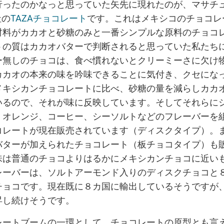
行ったのかなっと思っていた矢先に現れたのが、マサチ
社の
TAZAチョコレート
です。これはメキシコのチョコレ
材料がカカオと砂糖のみと一番シンプルな原料のチョコ
トの質はカカオバターで判断されると思っていた私たち
ー無しのチョコは、食べ慣れないとクリーミーさに欠け
カカオの本来の味を吟味できることに気付き、クセにな
メキシカンチョコレートに比べ、砂糖の量を減らしカカ
いるので、それが味に反映しています。そしてそれらに
、オレンジ、コーヒー、シーソルトなどのフレーバーを
コレートが現在販売されています（ディスクタイプ）。
バターが加えられたチョコレート（板チョコタイプ）も
味は普通のチョコよりはるかにメキシカンチョコに近い
レーバーは、ソルトアーモンド入りのディスクチョコと
チョコです。現在既に８カ国に輸出しているそうですが
昇し続けそうです。
レートブームの一環として、チョコレートの原型とも言