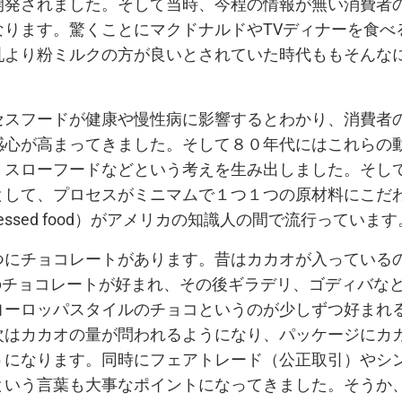
開発されました。そして当時、今程の情報が無い消費者
なります。驚くことにマクドナルドやTVディナーを食べ
乳より粉ミルクの方が良いとされていた時代ももそんな
セスフードが健康や慢性病に影響するとわかり、消費者
感心が高まってきました。そして８０年代にはこれらの
、スローフードなどという考えを生み出しました。そし
として、プロセスがミニマムで１つ１つの原材料にこだ
 processed food）がアメリカの知識人の間で流行っています
つにチョコレートがあります。昔はカカオが入っている
ey’s のチョコレートが好まれ、その後ギラデリ、ゴディバ
ヨーロッパスタイルのチョコというのが少しずつ好まれ
次はカカオの量が問われるようになり、パッケージにカ
うになります。同時にフェアトレード（公正取引）やシ
という言葉も大事なポイントになってきました。そうか