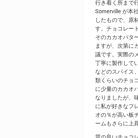
行き着く所まで
Somerville が本
したもので、原
す。チョコレー
そのカカオバタ
ますが、次第に
議です。実際の
丁寧に製作して
などのスパイス
類くらいのチョ
に少量のカカオ
なりましたが、
に私が好きなフ
オの％が高い板
ームもさらに上
質の良いチョコ