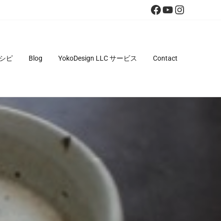
Facebook
YouTube
Instagra
シピ
Blog
YokoDesign LLC サービス
Contact