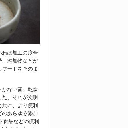
いわば加工の度合
階、添加物などが
ルフードをそのま
ムがない昔、乾燥
した。それが文明
と共に、より便利
どのあらゆる添加
ト食品などの便利