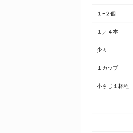
１−２個
１／４本
少々
１カップ
小さじ１杯程