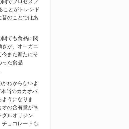
の間でプロセスフ
ることがトレンド
に昔のことではあ
の間でも食品に関
動きが、オーガニ
て今また新たにそ
わった食品
。
のかわからないよ
など本当のカカオバ
るようになりま
カオの含有量が％
ングルオリジン
、チョコレートも