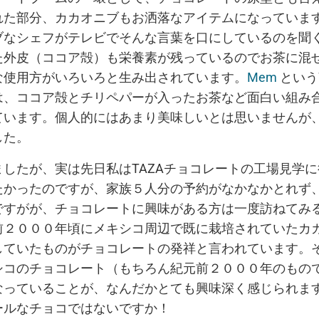
れた部分、カカオニブもお洒落なアイテムになっていま
ブなシェフがテレビでそんな言葉を口にしているのを聞
た外皮（ココア殻）も栄養素が残っているのでお茶に混
な使用方がいろいろと生み出されています。
Mem
というW
は、ココア殻とチリペパーが入ったお茶など面白い組み
ています。個人的にはあまり美味しいとは思いませんが
した。
したが、実は先日私はTAZAチョコレートの工場見学
たかったのですが、家族５人分の予約がなかなかとれず
ですがが、チョコレートに興味がある方は一度訪ねてみ
前２０００年頃にメキシコ周辺で既に栽培されていたカ
していたものがチョコレートの発祥と言われています。
シコのチョコレート（もちろん紀元前２０００年のもの
なっていることが、なんだかとても興味深く感じられま
ールなチョコではないですか！