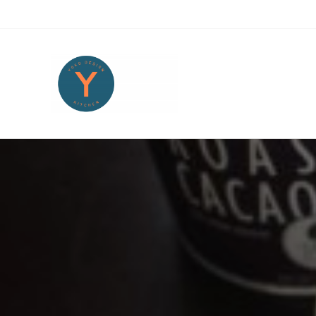
Skip to main content
Skip to header right navigation
Skip to site footer
Yoko Design Kitchen
旅とアートから生まれたボストンのキッチンより・・・