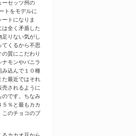
ューセッツ州の
ートをモデルに
レートになりま
には全く矛盾した
物足りない気がし
ってくるから不思
オの質にこだわり
シナモンやバニラ
組み込んで１０種
また最近ではそれ
販売されるように
ものです。ちなみ
８５％と最もカカ
、このチョコのブ
えるカカオ豆から