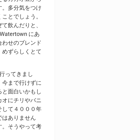
す。多分気をつけ
くことでしょう。
ぜて飲んだりと、
atertown にあ
合わせのブレンド
、めずらしくとて
に行ってきまし
、今まで行けずに
ると面白いかもし
カオにチリやバニ
そして４０００年
ではありません
す。そうやって考