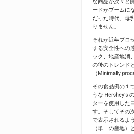
な商品が次々と
ードがブームに
だった時代、母
りません。
それが近年プロ
する安全性への
ック、地産地消
の後のトレンド
（Minimally
その食品例の１
うな Hersh
ターを使用した
す。そしてその
で表示されるよ
（単一の産地）