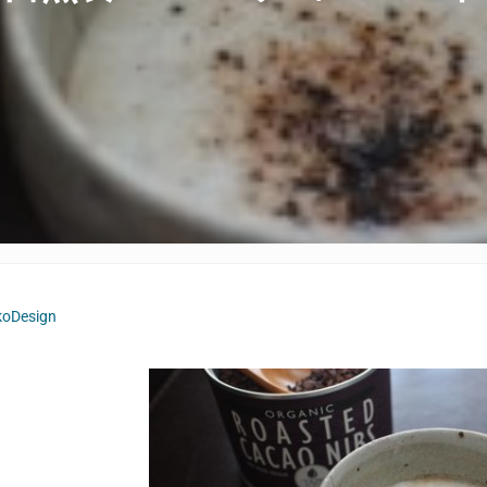
koDesign