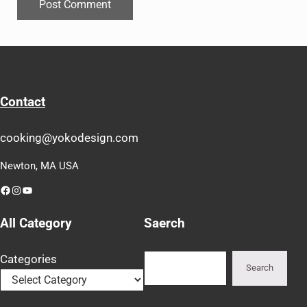
Contact
cooking@yokodesign.com
Newton, MA USA
Facebook
Instagram
YouTube
All Category
Saerch
Search
Categories
Search