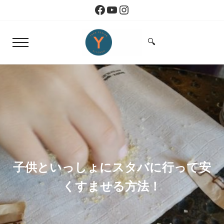
Skip to main content
Skip to header right navigation
Skip to site footer
Facebook
YouTube
Instagram
🔍
Menu
Search...
Yoko Design Kitchen
旅とアートから生まれたボストンのキッチン
子供といっしょにスタバに行って安
くすませる方法！