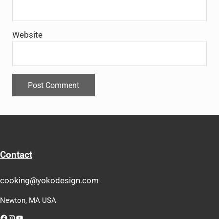
Website
Contact
cooking@yokodesign.com
Newton, MA USA
Facebook
Instagram
YouTube