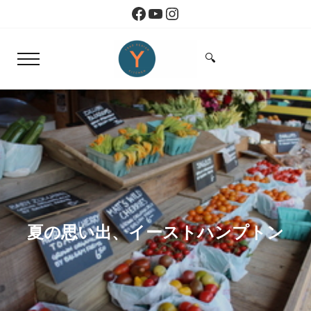
Skip to main content
Skip to header right navigation
Skip to site footer
Facebook
YouTube
Instagram
🔍
Menu
Search...
Yoko Design Kitchen
旅とアートから生まれたボストンのキッチン
夏の思い出、イーストハンプトン