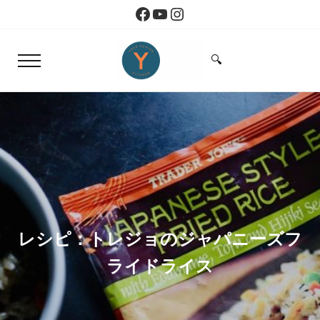
Skip to main content
Skip to header right navigation
Skip to site footer
Facebook
YouTube
Instagram
🔍
Menu
Search...
Yoko Design Kitchen
旅とアートから生まれたボストンのキッチン
レシピ：トレジョのジャパニーズフ
ライドライス