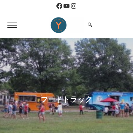
Skip to main content
Skip to header right navigation
Skip to site footer
Facebook
YouTube
Instagram
🔍
Menu
Search...
Yoko Design Kitchen
旅とアートから生まれたボストンのキッチン
フードトラック