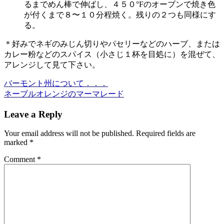
るまでめん棒で伸ばし、４５０°Fのオーブンで焼き色
が付くまで８〜１０分程焼く。残りの２つも同様にす
る。
＊好みでネギのみじん切りやパセリーなどのハーブ、または
カレー粉などのスパイス（小さじ１杯を目処に）を混ぜて、
アレンジして見て下さい。
Previous
バーモント州について．．．
Post:
Next
ネーブルオレンジのマーマレード
Post:
Reader
Leave a Reply
Interactions
Your email address will not be published.
Required fields are
marked
*
Comment
*