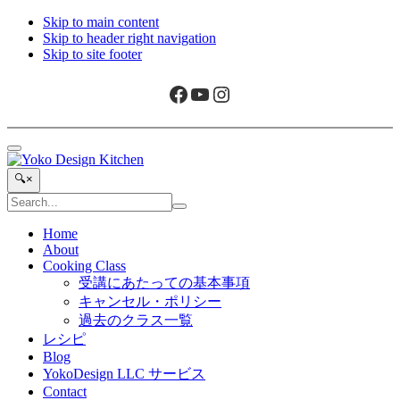
Skip to main content
Skip to header right navigation
Skip to site footer
Facebook
YouTube
Instagram
Menu
Yoko
旅
Search...
🔍
×
Design
と
Search
Kitchen
ア
Submit
site
search
ー
Home
About
ト
Cooking Class
か
受講にあたっての基本事項
ら
キャンセル・ポリシー
生
過去のクラス一覧
ま
レシピ
れ
Blog
た
YokoDesign LLC サービス
ボ
Contact