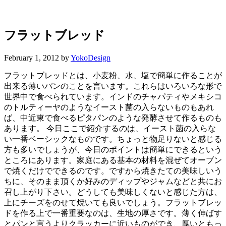
ス
ト
ン
の
フラットブレッド
キ
ッ
February 1, 2012
by
YokoDesign
チ
ン
フラットブレッドとは、小麦粉、水、塩で簡単に作ることが
よ
出来る薄いパンのことを言います。これらはいろいろな形で
り・・・
世界中で食べられています。インドのチャパティやメキシコ
のトルティーヤのようなイースト菌の入らないものもあれ
ば、中近東で食べるピタパンのような発酵させて作るものも
あります。 今日ここで紹介するのは、イースト菌の入らな
い一番ベーシックなものです。ちょっと物足りないと感じる
方も多いでしょうが、今日のポイントは簡単にできるという
ところにあります。家庭にある基本の材料を混ぜてオーブン
で焼くだけでできるのです。ですから焼きたての美味しいう
ちに、そのまま頂くか好みのディップやジャムなどと共にお
召し上がり下さい。どうしても美味しくないと感じた方は、
上にチーズをのせて焼いても良いでしょう。
フラットブレッ
ドを作る上で一番重要なのは、生地の厚さです。薄く伸ばす
とパンと言うよりクラッカーに近いものができ、厚いともっ