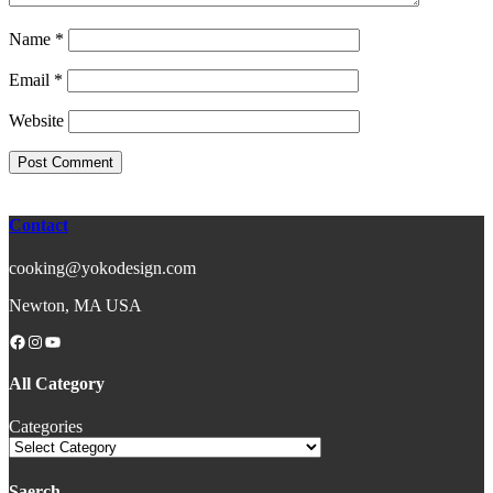
Name
*
Email
*
Website
Contact
cooking@yokodesign.com
Newton, MA USA
Facebook
Instagram
YouTube
All Category
Categories
Saerch