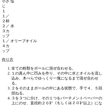
小さ
塩
じ
１
１／
２杯
２／
水
３カ
ップ
１／
オリーブオイル
４カ
ップ
作り方
全ての粉類をボールに混ぜ合わせる。
１の真ん中に凹みを作り、その中に水とオイルを流し
込み、木べらでゆっくり一塊になるまで混ぜ合わせ
る。
２をそのままボールの中にある状態で、手で４、５回
捏ねる。
３を３つに分け、その１つをパーチメントペーパーの
上にのせ、直径約２０㌢（もしくは２０㌢以上）にな