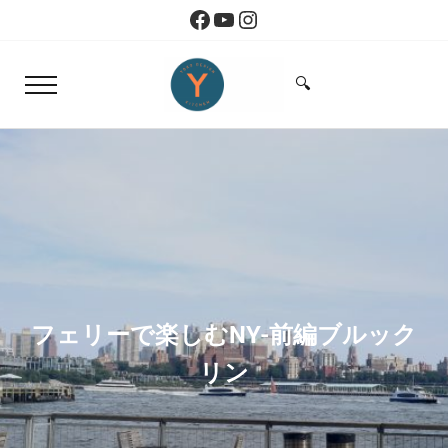
Skip to main content
Skip to header right navigation
Skip to site footer
Facebook
YouTube
Instagram
🔍
Menu
Search...
Yoko Design Kitchen
旅とアートから生まれたボストンのキッチン
フェリーで楽しむNY-前編ブルック
リン