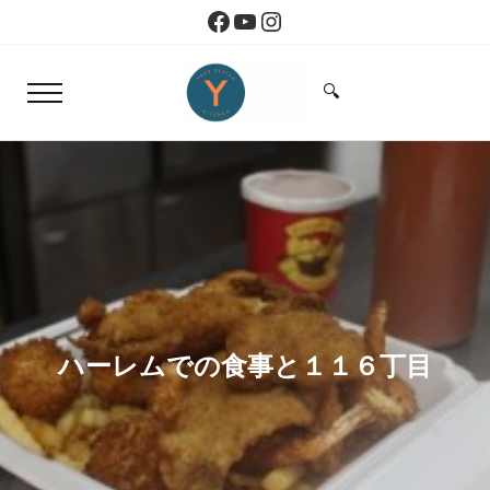
Skip to main content
Skip to header right navigation
Skip to site footer
Facebook
YouTube
Instagram
🔍
Menu
Search...
Yoko Design Kitchen
旅とアートから生まれたボストンのキッチン
ハーレムでの食事と１１６丁目