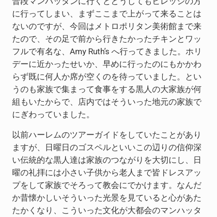
普段マンハッタンに行くとどうしてもビレッジの方
に行ってしまい、まずここまで上がって来ることは
ないのですが、今回はメトロポリタン美術館まで来
たので、その足で前から行きたかったチキンとワッ
フルで有名な、Amy Ruth’s へ行ってきました。ホリ
デーに近かったせいか、早めに行ったのにもかかわ
らず既に何人か席が空くのを待っていました。とい
うのも家族で集まって食事をする黒人の大家族が何
組もいたからで、店内ではそういった地元の家族で
にぎわっていました。
以前ハーレムのツアーガイドをしていたことがあり
ますが、日曜日のゴスペルといいこの辺りの信仰深
い伝統的な黒人達は家族のつながりを大切にし、日
曜の礼拝には小さい子供から老人まで皆ドレスアッ
プをして家族でそろって教会にでかけます。なんだ
か昔懐かしいそういった光景を見ていると心があた
たかくなり、こういった文化が大都会のマンハッタ