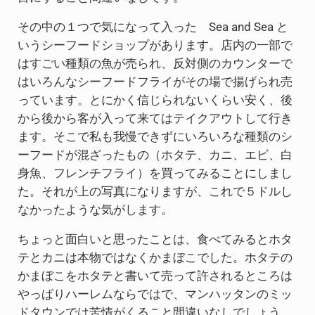
その中の１つで気になって入った Sea and Sea と
いうシーフードショップがあります。店内の一部で
はすごい種類の魚が売られ、反対側のカウンターで
はいろんなシーフードフライがその場で揚げられ売
っています。とにかく信じられないくらい安く、後
から後から客が入って来てはテイクアウトして行き
ます。そこで私も我慢できずにいろいろな種類のシ
ーフードが混ざったもの（ホタテ、カニ、エビ、白
身魚、フレンチフライ）を買ってみることにしまし
た。それが上の写真になりますが、これで５ドルし
なかったような気がします。
ちょっと面白いと思ったことは、食べてみるとホタ
テとカニは本物ではなくかまぼこでした。ホタテの
かまぼこをホタテと書いて売って許されるところは
やっぱりハーレムならではで、マンハッタンのミッ
ドタウンでは苦情がくること間違いなしでしょう。