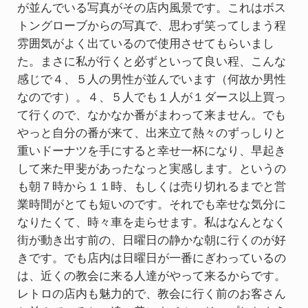
が並んでいる写真がその店内風景です。これはボス
トングローブからの写真で、思わず笑ってしまう程
雰囲気がよく出ているので使用させてもらいまし
た。まさに私が行くと必ずといって良い程、こんな
感じで４、５人の男性が並んでいます（何故か男性
なのです）。４、５人でも１人が１ダース以上買っ
て行くので、なかなか番がまわって来ません。でも
やっと自分の番が来て、出来立て熱々のずっしりと
重いドーナツを手にすると幸せ一杯になり、早起き
して来た甲斐があったなっと実感します。というの
も朝７時から１１時、もしくは売り切れるまでと営
業時間がとても短いのです。それでも幸せな気分に
なりたくて、時々車を走らせます。私はなんとなく
街が動き出す前の、日曜日の静かな朝に行くのが好
きです。でも店内は日曜日が一番にぎわっているの
は、近くの教会に来る人達がやって来るからです。
レトロの店内も魅力的で、教会に行く前のお客さん