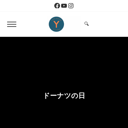
Skip to main content
Skip to header right navigation
Skip to site footer
Facebook
YouTube
Instagram
🔍
Menu
Search...
Yoko Design Kitchen
旅とアートから生まれたボストンのキッチン
ドーナツの日