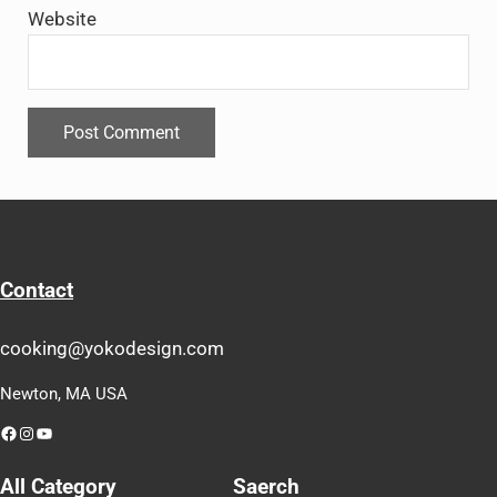
Website
Contact
cooking@yokodesign.com
Newton, MA USA
Facebook
Instagram
YouTube
All Category
Saerch