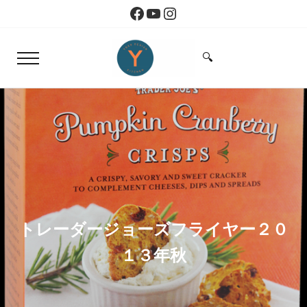
Skip to main content
Skip to header right navigation
Skip to site footer
Facebook
YouTube
Instagram
🔍
Menu
Search...
Yoko Design Kitchen
旅とアートから生まれたボストンのキッチン
トレーダージョーズフライヤー２０
１３年秋