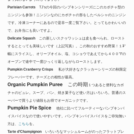
Parisian Carrots
TJ’sの今回のパンプキンシリーズにこのカボチャ型の
ニンジンも参加！ニンジンなのにカボチャの形をしたペルシャのニンジン
です。冷凍コーナーにあるので是非一度ご覧下さい。とってもかわいいの
で、お弁当にも良いですよ。
Delicate Squash
この新しいスクゥワッシュは皮も食べられ、ロースト
するととっても美味しいです（上記写真）。この秋のおすすめ野菜！１㌢
幅にスライスし、オリーブオイル、塩、コショウであえてから４００°Fの
オーブンで途中で一度ひっくり返しながらローストします。
Pumpkin Cranberry Crisps
私が大好きなクラッカーシリーズの秋限定
フレーバーです。チーズとの相性が最高。
Organic Pumpkin Puree
この時期
１つあると便利なカボ
チャのピュレ。スープ、パン、焼き菓子など使い方はいろいろ。普通のス
ーパーで買うより値段もお得でオーガニックです。
Pumpkin Pie Spice
他社に比べてフルーティーなパンプキンパ
イスパイスなので使いやすいです。パンプキンパイスパイスをご存知無い
方は、
こちら
を。
Tarte d’Champignon
いろいろなマッシュルームがのったフラットブレ