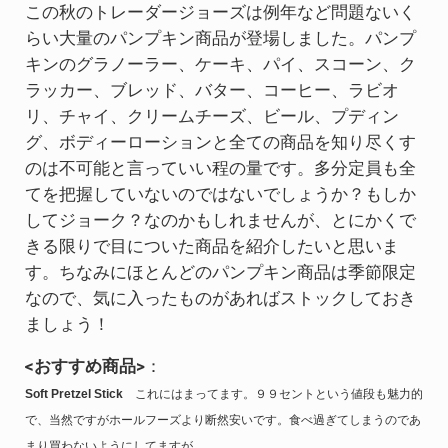
この秋のトレーダージョーズは例年など問題ないく
らい大量のパンプキン商品が登場しました。パンプ
キンのグラノーラー、ケーキ、パイ、スコーン、ク
ラッカー、ブレッド、バター、コーヒー、ラビオ
リ、チャイ、クリームチーズ、ビール、プディン
グ、ボディーローションと全ての商品を知り尽くす
のは不可能と言っていい程の量です。多分定員も全
てを把握していないのではないでしょうか？もしか
してジョーク？なのかもしれませんが、とにかくで
きる限りで目についた商品を紹介したいと思いま
す。ちなみにほとんどのパンプキン商品は季節限定
なので、気に入ったものがあればストックしておき
ましょう！
<おすすめ商品>
：
Soft Pretzel Stick
これにはまってます。９９セントという値段も魅力的
で、当然ですがホールフーズより断然安いです。食べ過ぎてしまうのであ
まり買わないようにしてますが。