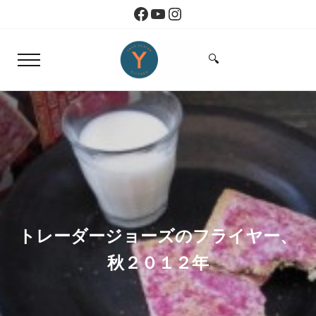
Skip to main content
Skip to header right navigation
Skip to site footer
Facebook
YouTube
Instagram
🔍
Menu
Search...
Yoko Design Kitchen
旅とアートから生まれたボストンのキッチン
トレーダージョーズのフライヤー、
秋２０１２年