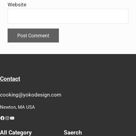
Website
Contact
cooking@yokodesign.com
Newton, MA USA
Facebook
Instagram
YouTube
All Category
Saerch