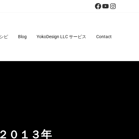
Facebook
YouTube
Instagra
シピ
Blog
YokoDesign LLC サービス
Contact
２０１３年