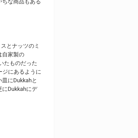
がちな商品もある
イスとナッツのミ
は自家製の
ていたものだった
ージにあるように
にDukkahと
Dukkahにデ