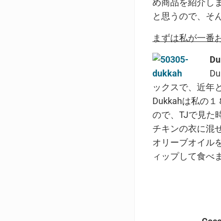
め商品を紹介し
と思うので、そ
まずは私が一番
Du
D
ックスで、近年
Dukkahは私
ので、TJで見
チキンの衣に混ぜ
オリーブオイルを
ィップして食べ