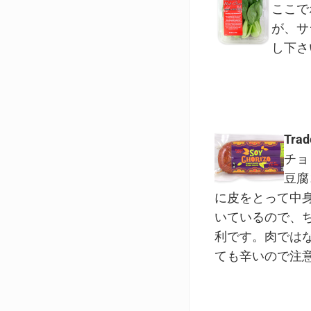
ここで
が、サ
し下さ
Trad
チョ
豆腐
に皮をとって中
いているので、
利です。肉では
ても辛いので注