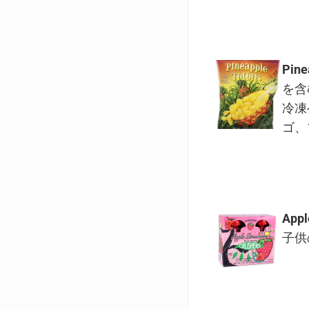
Pine
を含
冷凍
ゴ、
Appl
子供