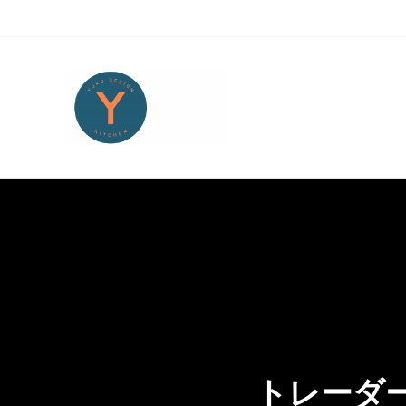
Skip to main content
Skip to header right navigation
Skip to site footer
Yoko Design Kitchen
旅とアートから生まれたボストンのキッチンより・・・
トレーダ