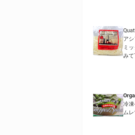
Quat
アシ
ミッ
みて
Orga
冷凍
ムレ