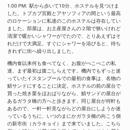
1:00 PM: 駅から歩いて10分、ホステルを見つけま
した。トプカプ宮殿とアヤソフィアの間という最高
のロケーションに私達のこのホステルは存在してい
ました。部屋は、お土産屋さんの２階で狭いけれど
清潔で暖かいシャワーがでたので、とりあえずはそ
れだけで大満足。すぐにシャワーを浴びると、待ち
きれずに街へ繰り出しました。
機内食以来何も食べてなく、お腹がぺこぺこの私
達、まず最初は腹ごしらえです。機内でもずっと迷
っていたイスタンブールでの最初の食事は、名物の
鯖サンドにすることに決定。ホステルの前の屋台で
買った焼き栗をほおばりながら、鯖サンドの屋台が
あるガラタ橋の方へと歩きます。同じ屋台が何軒も
あるので、一軒一軒見ながらどの屋台にしようか迷
っているうちに、いつのまにかガラタ橋の向こう側
の新市街（カラキョイ）まで来ていました。こちら