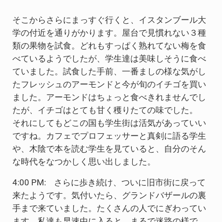
そこからさらにまっすぐ行くと、イスタンブール大
学の付近を通りがかります。屋台で見慣れない３種
類の果物を試食。どれもすっぱく熟れてない梅を食
べているようでしたが、学生達は美味しそうに食べ
ていました。試食した手前、一番ましの様な気がし
たフレッシュのアーモンドと今が旬のイチゴを買い
ました。アーモンドはちょっと食べきれませんでし
たが、イチゴはとても甘く穫りたての味でした。
それにしてもどこの国も学生街は活気があっていい
ですね。カフェでプロフェッサーと真剣に語る学生
や、木陰で本を読む学生を見ていると、自分のそん
な時代をなつかしく思い出しました。
4:00 PM: さらに歩き続け、ついに旧市街に戻って
来たようです。気付いたら、グランドバザールの裏
手まで来ていました。たくさんの人でにぎわってい
ます。私達も早速中に入ると、まるで迷路の様で、