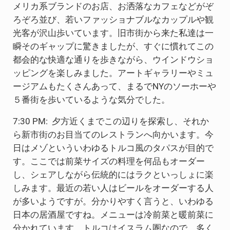
メリカ系ブランドのお店、お洒落なカフェなどがぞ
ろぞろ並び、若いファッショナブルなカップルや観
光客が沢山歩いています。旧市街から来た私達は一
瞬そのギャップに驚きましたが、すぐに慣れてこの
都会的な快適な通りを歩きながら、ウインドウショ
ッピングを楽しみました。アートギャラリーやミュ
ージアムもたくさんあって、まるでNYのソーホーや
５番街を歩いているような気分でした。
7:30 PM: 夕方近くまでこの辺りを探索し、それか
ら新市街のお目当てのレストランへ向かいます。今
日はメゾといういわゆるトルコ風のタパスが目的で
す。ここでは前菜サイズの料理を何品もオーダー
し、シェアしながら伝統的にはラクといっしょに楽
しみます。最近の若い人はビールをオーダーする人
が多いようですが。分かりやすく言うと、いわゆる
日本の居酒屋ですね。メニューは冷前菜と暖前菜に
分かれています。トルコはイスラム圏なので、多く