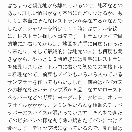
はちょっと観光地から離れているので、地図などの
あまり詳しい情報がなく本当にたどりつけるか、も
しくは本当にそんなレストランが存在するかなどで
したが、シャワーを浴びて１１時にはホテルを後
に、レストラン探しへ出発です。トラムヴァイで目
的地に到着してからは、地図を片手に何度も行った
り来たり、そして最終的には地元の人にも何度も聞
きながら、やっと１２時過ぎには見事にレストラン
を発見しました。トルコに着いて初めての本格トル
コ料理なので、前菜もメインもいろいろ入っている
サンプラーを作ってもらいました。前菜はババガヌ
シの様な冷たいディップ系が６品。なすやロースト
ペッパーなどの野菜にヨーグルト、タヒニ、オリー
ブオイルがかかり、クミンやいろんな種類のチリペ
ッパーのスパイスが混ざっています。それをできた
てのビタパンの様な丸く薄い焼きたてパンにつけて
食べます。ディップ状になっているので、見た目は