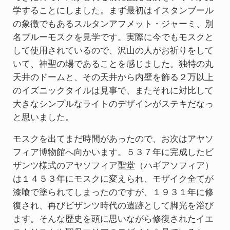
学することにしました。まず最初はイスタンブール
の象徴でもあるスルタンアフメット・ジャーミ、別
名ブルーモスクを見学です。実際に今でもモスクと
して使用されているので、沢山の人がお祈りをして
いて、神聖の場であることを感じました。独特の丸
天井のドームと、その天井から内壁を飾る２万以上
のイズニックタイルは見事で、またそれに対比して
大きなシンプルなライトのデザインがステキだなっ
と思いました。
モスクを出てまだ時間があったので、お次はアヤソ
フィア博物館へ向かいます。５３７年に完成したビ
ザンツ様式のアヤソフィア聖堂（ハギアソフィア）
は１４５３年にモスクに変えられ、モザイク全てが
漆喰で塗られてしまったのですが、１９３１年に修
復され、再びビザンツ時代の遺跡として脚光を浴び
ます。そんな歴史を頭に思いながら修復されたイエ