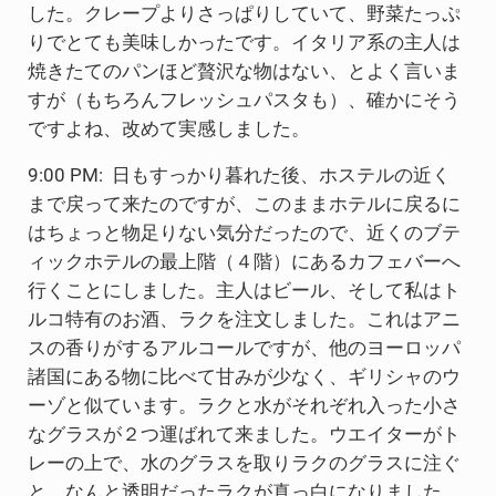
した。クレープよりさっぱりしていて、野菜たっぷ
りでとても美味しかったです。イタリア系の主人は
焼きたてのパンほど贅沢な物はない、とよく言いま
すが（もちろんフレッシュパスタも）、確かにそう
ですよね、改めて実感しました。
9:00 PM: 日もすっかり暮れた後、ホステルの近く
まで戻って来たのですが、このままホテルに戻るに
はちょっと物足りない気分だったので、近くのブテ
ィックホテルの最上階（４階）にあるカフェバーへ
行くことにしました。主人はビール、そして私はト
ルコ特有のお酒、ラクを注文しました。これはアニ
スの香りがするアルコールですが、他のヨーロッパ
諸国にある物に比べて甘みが少なく、ギリシャのウ
ーゾと似ています。ラクと水がそれぞれ入った小さ
なグラスが２つ運ばれて来ました。ウエイターがト
レーの上で、水のグラスを取りラクのグラスに注ぐ
と、なんと透明だったラクが真っ白になりました。