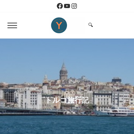
Skip to main content
Skip to header right navigation
Skip to site footer
Facebook
YouTube
Instagram
🔍
Menu
Search...
Yoko Design Kitchen
旅とアートから生まれたボストンのキッチン
トルコ旅行記