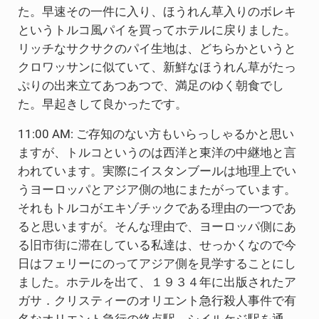
た。早速その一件に入り、ほうれん草入りのボレキ
というトルコ風パイを買ってホテルに戻りました。
リッチなサクサクのパイ生地は、どちらかというと
クロワッサンに似ていて、新鮮なほうれん草がたっ
ぷりの出来立てあつあつで、満足のゆく朝食でし
た。早起きして良かったです。
11:00 AM: ご存知のない方もいらっしゃるかと思い
ますが、トルコというのは西洋と東洋の中継地と言
われています。実際にイスタンブールは地理上でい
うヨーロッパとアジア側の地にまたがっています。
それもトルコがエキゾチックである理由の一つであ
ると思いますが。そんな理由で、ヨーロッパ側にあ
る旧市街に滞在している私達は、せっかくなので今
日はフェリーにのってアジア側を見学することにし
ました。ホテルを出て、１９３４年に出版されたア
ガサ．クリスティーのオリエント急行殺人事件で有