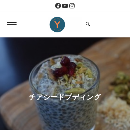
Skip to main content
Skip to header right navigation
Skip to site footer
Facebook
YouTube
Instagram
🔍
Menu
Search...
Yoko Design Kitchen
旅とアートから生まれたボストンのキッチン
チアシードプディング