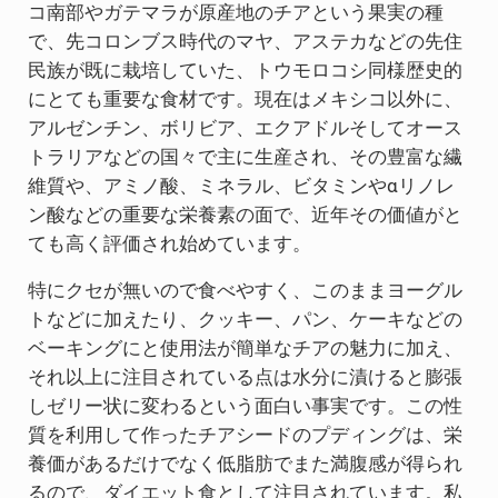
コ南部やガテマラが原産地のチアという果実の種
で、先コロンブス時代のマヤ、アステカなどの先住
民族が既に栽培していた、トウモロコシ同様歴史的
にとても重要な食材です。現在はメキシコ以外に、
アルゼンチン、ボリビア、エクアドルそしてオース
トラリアなどの国々で主に生産され、その豊富な繊
維質や、アミノ酸、ミネラル、ビタミンやαリノレ
ン酸などの重要な栄養素の面で、近年その価値がと
ても高く評価され始めています。
特にクセが無いので食べやすく、このままヨーグル
トなどに加えたり、クッキー、パン、ケーキなどの
ベーキングにと使用法が簡単なチアの魅力に加え、
それ以上に注目されている点は水分に漬けると膨張
しゼリー状に変わるという面白い事実です。この性
質を利用して作ったチアシードのプディングは、栄
養価があるだけでなく低脂肪でまた満腹感が得られ
るので、ダイエット食として注目されています。私