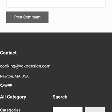
Contact
cooking@yokodesign.com
Newton, MA USA
Facebook
Instagram
YouTube
All Category
Saerch
Search
Categories