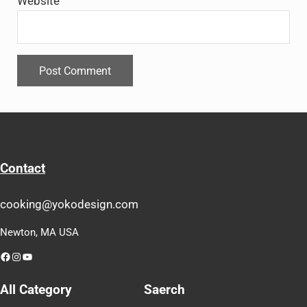
Website
Contact
cooking@yokodesign.com
Newton, MA USA
Facebook
Instagram
YouTube
All Category
Saerch