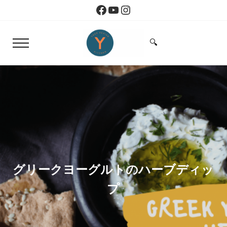
Skip to main content
Skip to header right navigation
Skip to site footer
Facebook
YouTube
Instagram
🔍
Menu
Search...
Yoko Design Kitchen
旅とアートから生まれたボストンのキッチン
グリークヨーグルトのハーブディッ
プ