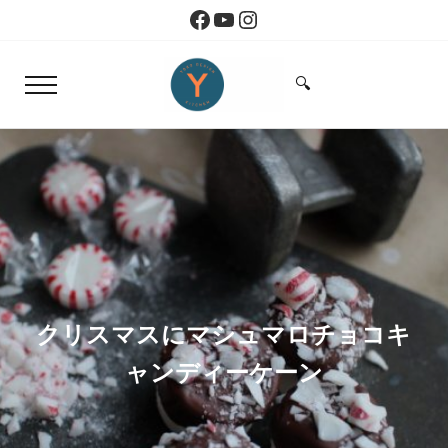
Skip to main content
Skip to header right navigation
Skip to site footer
Facebook
YouTube
Instagram
🔍
Menu
Search...
Yoko Design Kitchen
旅とアートから生まれたボストンのキッチン
クリスマスにマシュマロチョコキ
ャンディーケーン