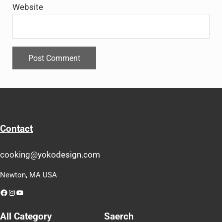
Website
Contact
cooking@yokodesign.com
Newton, MA USA
Facebook
Instagram
YouTube
All Category
Saerch