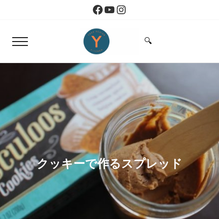
Skip to main content
Skip to header right navigation
Skip to site footer
Facebook
YouTube
Instagram
🔍
Menu
Search...
Yoko Design Kitchen
旅とアートから生まれたボストンのキッチン
クッキーで作るスプレッド