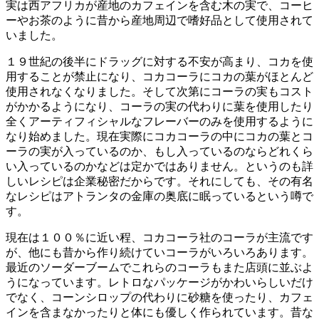
実は西アフリカが産地のカフェインを含む木の実で、コーヒ
ーやお茶のように昔から産地周辺で嗜好品として使用されて
いました。
１９世紀の後半にドラッグに対する不安が高まり、コカを使
用することが禁止になり、コカコーラにコカの葉がほとんど
使用されなくなりました。そして次第にコーラの実もコスト
がかかるようになり、コーラの実の代わりに葉を使用したり
全くアーティフィシャルなフレーバーのみを使用するように
なり始めました。現在実際にコカコーラの中にコカの葉とコ
ーラの実が入っているのか、もし入っているのならどれくら
い入っているのかなどは定かではありません。というのも詳
しいレシピは企業秘密だからです。それにしても、その有名
なレシピはアトランタの金庫の奥底に眠っているという噂で
す。
現在は１００％に近い程、コカコーラ社のコーラが主流です
が、他にも昔から作り続けていコーラがいろいろあります。
最近のソーダーブームでこれらのコーラもまた店頭に並ぶよ
うになっています。レトロなパッケージがかわいらしいだけ
でなく、コーンシロップの代わりに砂糖を使ったり、カフェ
インを含まなかったりと体にも優しく作られています。昔な