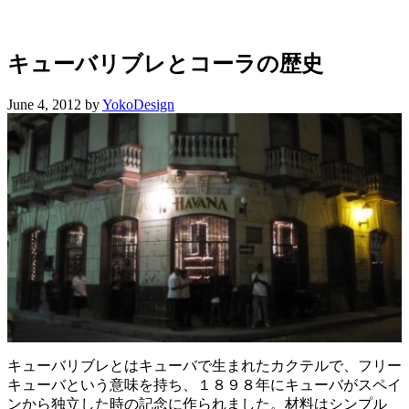
ス
ト
ン
の
キューバリブレとコーラの歴史
キ
ッ
June 4, 2012
by
YokoDesign
チ
ン
よ
り・・・
キューバリブレとはキューバで生まれたカクテルで、フリー
キューバという意味を持ち、１８９８年にキューバがスペイ
ンから独立した時の記念に作られました。材料はシンプル