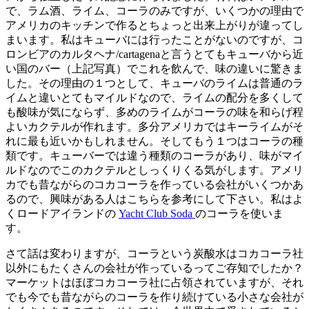
で、ラム酒、ライム、コーラのみですが、いくつかの理由で
アメリカのキッチンで作るとちょっと出来上がりが違ってし
まいます。私はキューバには行ったことがないのですが、コ
ロンビアのカルタヘナ/cartagenaと言うとてもキューバから近
い国のバー（上記写真）でこれを飲んで、味の違いに驚きま
した。その理由の１つとして、キューバのライムは普通のラ
イムと違いとてもマイルドなので、ライムの配分を多くして
も酸味が気にならず、多めのライムがコーラの味を和らげ程
よいカクテルが作れます。多分アメリカではキーライムがそ
れに最も近いかもしれません。そしてもう１つはコーラの種
類です。キューバーでは違う種類のコーラがあり、味がマイ
ルドなのでこのカクテルとしっくりくる気がします。アメリ
カでも昔ながらのコカコーラを作っている会社がいくつかあ
るので、興味がある人はこちらを参考にして下さい。私はよ
くロードアイランドの
Yacht Club Soda
のコーラを使いま
す。
さて話は変わりますが、コーラという炭酸水はコカコーラ社
以外にもたくさんの会社が作っているってご存知でしたか？
マーケットはほぼコカコーラ社に占領されていますが、それ
でも今でも昔ながらのコーラを作り続けている小さな会社が