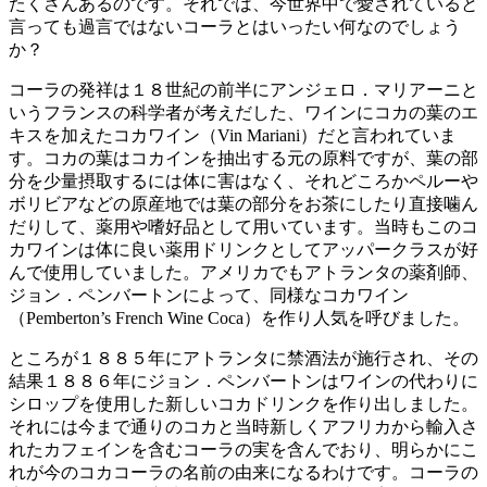
たくさんあるのです。それでは、今世界中で愛されていると
言っても過言ではないコーラとはいったい何なのでしょう
か？
コーラの発祥は１８世紀の前半にアンジェロ．マリアーニと
いうフランスの科学者が考えだした、ワインにコカの葉のエ
キスを加えたコカワイン（Vin Mariani）だと言われていま
す。コカの葉はコカインを抽出する元の原料ですが、葉の部
分を少量摂取するには体に害はなく、それどころかペルーや
ボリビアなどの原産地では葉の部分をお茶にしたり直接噛ん
だりして、薬用や嗜好品として用いています。当時もこのコ
カワインは体に良い薬用ドリンクとしてアッパークラスが好
んで使用していました。アメリカでもアトランタの薬剤師、
ジョン．ペンバートンによって、同様なコカワイン
（Pemberton’s French Wine Coca）を作り人気を呼びました。
ところが１８８５年にアトランタに禁酒法が施行され、その
結果１８８６年にジョン．ペンバートンはワインの代わりに
シロップを使用した新しいコカドリンクを作り出しました。
それには今まで通りのコカと当時新しくアフリカから輸入さ
れたカフェインを含むコーラの実を含んでおり、明らかにこ
れが今のコカコーラの名前の由来になるわけです。コーラの