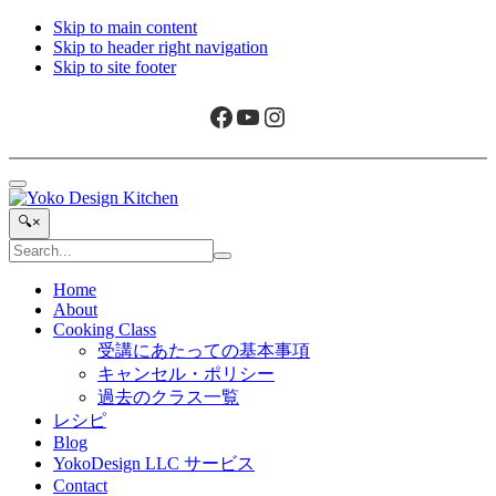
Skip to main content
Skip to header right navigation
Skip to site footer
Facebook
YouTube
Instagram
Menu
Yoko
旅
Search...
🔍
×
Design
と
Search
Kitchen
ア
Submit
site
search
ー
Home
About
ト
Cooking Class
か
受講にあたっての基本事項
ら
キャンセル・ポリシー
生
過去のクラス一覧
ま
レシピ
れ
Blog
た
YokoDesign LLC サービス
ボ
Contact