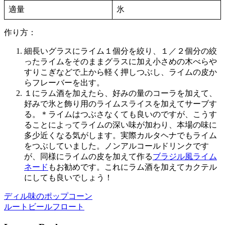
適量
氷
作り方：
細長いグラスにライム１個分を絞り、１／２個分の絞
ったライムをそのままグラスに加え小さめの木べらや
すりこぎなどで上から軽く押しつぶし、ライムの皮か
らフレーバーを出す。
１にラム酒を加えたら、好みの量のコーラを加えて、
好みで氷と飾り用のライムスライスを加えてサーブす
る。＊ライムはつぶさなくても良いのですが、こうす
ることによってライムの深い味が加わり、本場の味に
多少近くなる気がします。実際カルタヘナでもライム
をつぶしていました。ノンアルコールドリンクです
が、同様にライムの皮を加えて作る
ブラジル風ライム
ネード
もお勧めです。これにラム酒を加えてカクテル
にしても良いでしょう！
Previous
ディル味のポップコーン
Post:
Next
ルートビールフロート
Post:
Reader