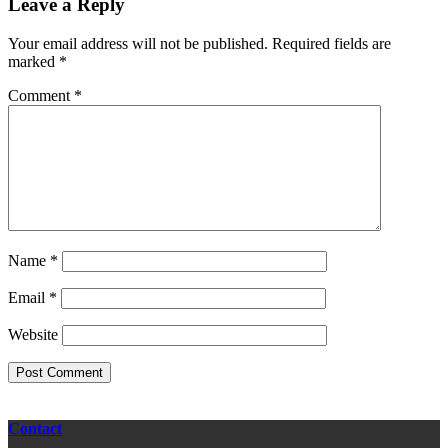
Leave a Reply
Interactions
Your email address will not be published.
Required fields are
marked
*
Comment
*
Name
*
Email
*
Website
Contact