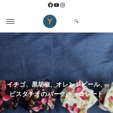
Skip to main content
Skip to header right navigation
Skip to site footer
Facebook
YouTube
Instagram
🔍
Menu
Search...
Yoko Design Kitchen
旅とアートから生まれたボストンのキッチン
イチゴ、黒胡椒、オレンジピール、
ピスタチオのバークチョコレート