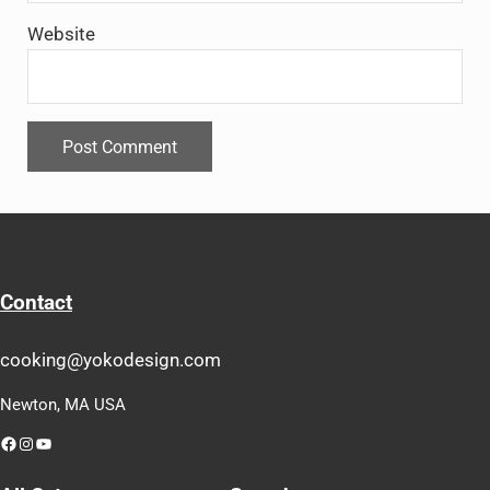
Website
Contact
cooking@yokodesign.com
Newton, MA USA
Facebook
Instagram
YouTube