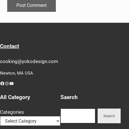
Contact
cooking@yokodesign.com
Newton, MA USA
Facebook
Instagram
YouTube
All Category
Saerch
Search
Categories
Search