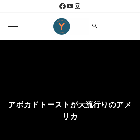
Skip to main content
Skip to header right navigation
Skip to site footer
Facebook
YouTube
Instagram
🔍
Menu
Search...
Yoko Design Kitchen
旅とアートから生まれたボストンのキッチン
アボカドトーストが大流行りのアメ
リカ