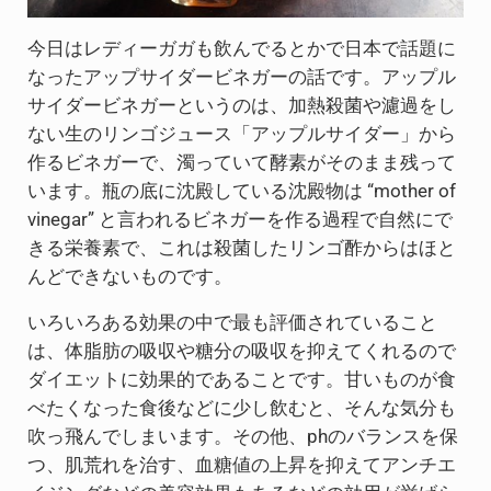
今日はレディーガガも飲んでるとかで日本で話題に
なったアップサイダービネガーの話です。アップル
サイダービネガーというのは、加熱殺菌や濾過をし
ない生のリンゴジュース「アップルサイダー」から
作るビネガーで、濁っていて酵素がそのまま残って
います。瓶の底に沈殿している沈殿物は “mother of
vinegar” と言われるビネガーを作る過程で自然にで
きる栄養素で、これは殺菌したリンゴ酢からはほと
んどできないものです。
いろいろある効果の中で最も評価されていること
は、体脂肪の吸収や糖分の吸収を抑えてくれるので
ダイエットに効果的であることです。甘いものが食
べたくなった食後などに少し飲むと、そんな気分も
吹っ飛んでしまいます。その他、phのバランスを保
つ、肌荒れを治す、血糖値の上昇を抑えてアンチエ