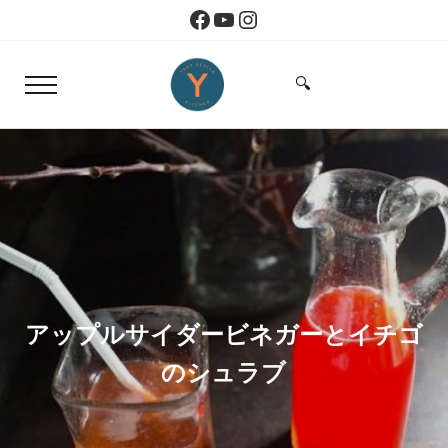
Skip to main content
Skip to header right navigation
Skip to site footer
Facebook
YouTube
Instagram
🔍
Menu
Search...
Yoko Design Kitchen
旅とアートから生まれたボストンのキッチン
アップルサイダービネガーとイチゴ
のシュラブ