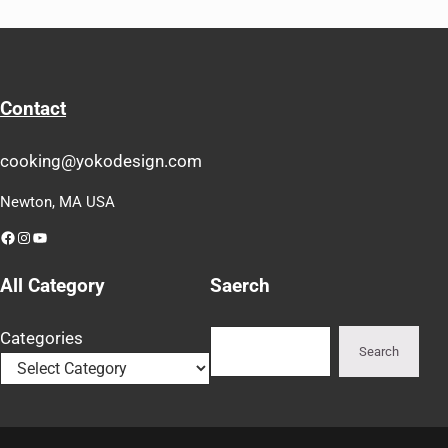
Contact
cooking@yokodesign.com
Newton, MA USA
Facebook
Instagram
YouTube
All Category
Saerch
Search
Categories
Search