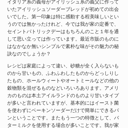
イタリア系の義母がアイリッシュ系の義父に作って
いたアイリッシュソーダーブレッドが初めての出会
いでした。第一印象は特に感動する程美味しいとい
うのでは無かったけれど、今では我が家の定番で、
セイントパトリックデーはもちろんのこと１年を通
して思い立っては作っています。最近市販のものに
はなかなか無いシンプルで素朴な味がその魅力の秘
訣なのでしょうか？
レシピは家庭によって違い、砂糖が全く入らないも
のから甘いもの、ふわふわしたものからどっしりし
たもの、ホールウィートやオートミールなどの他の
穀物類を混ぜるものなどいろいろあります。アメリ
カのものは本土アイルランドのものより甘いタイプ
が多いと言われていますが、基本的にはイースト菌
を使わずにベーキンソーダーだけで簡単にできるパ
ンということです。またもう一つの特徴として、バ
ターミルクを使用する場合が多いことです。我が家