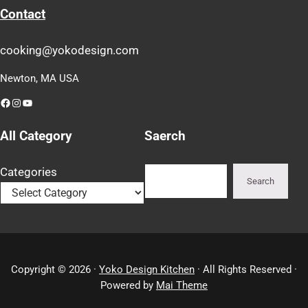
Contact
cooking@yokodesign.com
Newton, MA USA
Facebook
Instagram
YouTube
All Category
Saerch
Search
Categories
Search
Copyright © 2026 ·
Yoko Design Kitchen
· All Rights Reserved ·
Powered by
Mai Theme