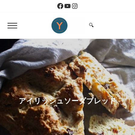
Skip to main content
Skip to header right navigation
Skip to site footer
Facebook
YouTube
Instagram
🔍
Menu
Search...
Yoko Design Kitchen
旅とアートから生まれたボストンのキッチン
アイリッシュソーダブレッド