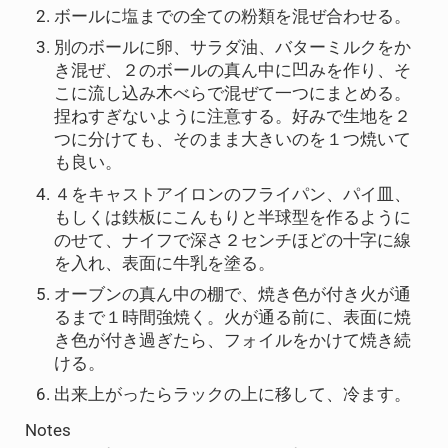
ボールに塩までの全ての粉類を混ぜ合わせる。
別のボールに卵、サラダ油、バターミルクをか
き混ぜ、２のボールの真ん中に凹みを作り、そ
こに流し込み木べらで混ぜて一つにまとめる。
捏ねすぎないように注意する。好みで生地を２
つに分けても、そのまま大きいのを１つ焼いて
も良い。
４をキャストアイロンのフライパン、パイ皿、
もしくは鉄板にこんもりと半球型を作るように
のせて、ナイフで深さ２センチほどの十字に線
を入れ、表面に牛乳を塗る。
オーブンの真ん中の棚で、焼き色が付き火が通
るまで１時間強焼く。火が通る前に、表面に焼
き色が付き過ぎたら、フォイルをかけて焼き続
ける。
出来上がったらラックの上に移して、冷ます。
Notes