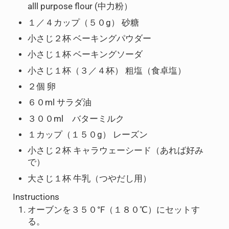
alll purpose flour (中力粉）
１／４カップ（５０g） 砂糖
小さじ２杯 ベーキングパウダー
小さじ１杯 ベーキングソーダ
小さじ１杯（３／４杯） 粗塩（食卓塩）
２個 卵
６０ml サラダ油
３００ml バターミルク
１カップ（１５０g） レーズン
小さじ２杯 キャラウェーシード（あれば好み
で）
大さじ１杯 牛乳（つやだし用）
Instructions
オーブンを３５０°F（１８０℃）にセットす
る。