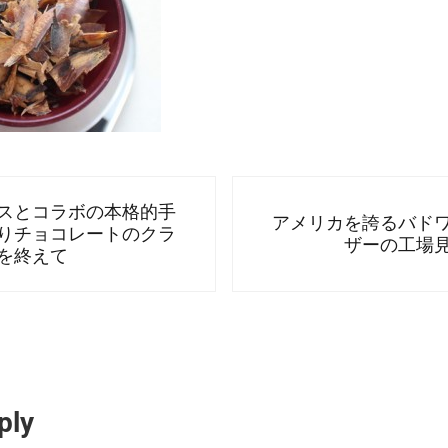
Next Post:
スとコラボの本格的手
アメリカを誇るバド
りチョコレートのクラ
ザーの工場
を終えて
nteractions
ply