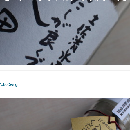
YokoDesign