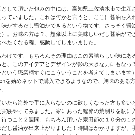
産として頂いた包みの中には、高知県土佐清水市で生産
入っていました。これは何かと言うと、ここに醤油を入
と味がするだし醤油ができるという物です。さっそく醤
た）。お味の方は？、想像以上に美味しいだし醤油がで
食べたくなる程。感動してしまいました。
るわけです。もちろんその理由はこの素晴らしい味にあ
ると、このアイデアとデザインが影の大きな力にもなっ
ンという職業柄すぐにこういうことを考えてしまいます
zonを始めネットで購入できるようなので、興味のある
い。
聞いたら海外で手に入らないのに欲しくなった方も多い
た実験やってみました。家にあった鰹節の荒削りを瓶に
、待つこと２週間。もちろん頂いた宗田節の１０分の１
のだし醤油が出来上がりました！時間はかかりますが、