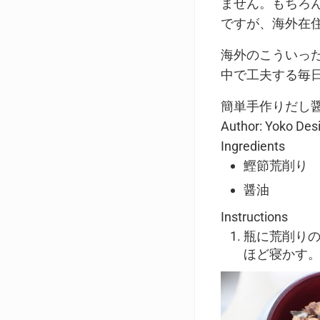
ません。もちろ
ですが、海外在
海外のこういっ
中で工夫する毎
簡単手作りだし
Author:
Yoko Desi
Ingredients
鰹節荒削り
醤油
Instructions
瓶に荒削り
ほど寝かす