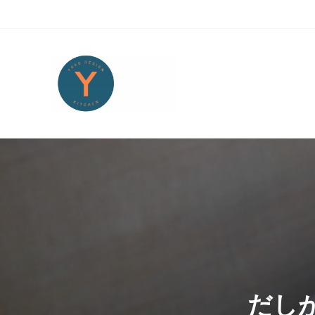
Skip to main content
Skip to header right navigation
Skip to site footer
Yoko Design Kitchen
旅とアートから生まれたボストンのキッチンより・・・
だし