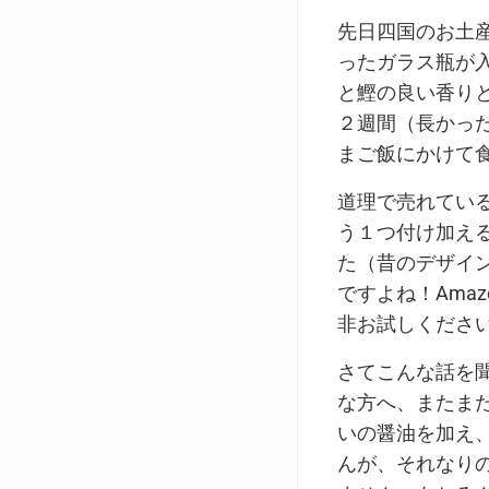
先日四国のお土
ったガラス瓶が
と鰹の良い香り
２週間（長かっ
まご飯にかけて
道理で売れてい
う１つ付け加え
た（昔のデザイ
ですよね！Ama
非お試しくださ
さてこんな話を
な方へ、またま
いの醤油を加え
んが、それなり