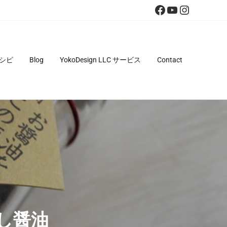
Facebook
YouTube
Instagra
シピ
Blog
YokoDesign LLC サービス
Contact
し醤油