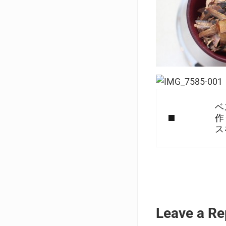
Previous Post:
ベ
作
ス
Reader I
Leave a Re