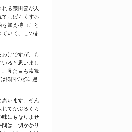
される宗田節が入
れてしばらくする
油を加え待つこと
きていて、このま
るわけですが、も
ていると思いまし
）。見た目も素敵
方は帰国の際に是
と思います。そん
入れてかぶるくら
の味にもなりませ
手間は一切かかり